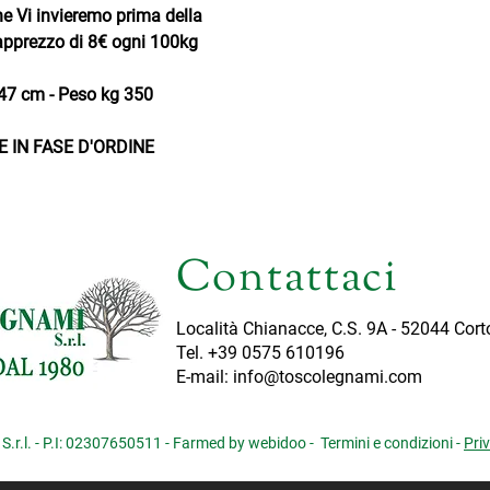
he Vi invieremo prima della
apprezzo di 8€ ogni 100kg
7 cm - Peso kg 350
 IN FASE D'ORDINE
Contattaci
Località Chianacce, C.S. 9A - 52044 Cor
Tel. +39 0575 610196
E-mail: info@toscolegnami.com
.r.l. - P.I: 02307650511 - Farmed by webidoo -
Termini e condizioni
-
Pri