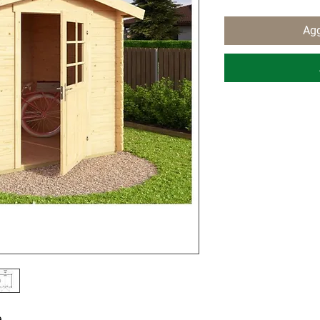
Agg
e