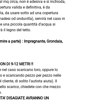
l mq circa, non è adesiva e si inchioda,
rtura valida e definitiva, è da
la, da usare sotto ad una copertura
desi od onduvilla), servirà nel caso in
se una piccola quantità d'acqua si
à il legno del tetto.
re a parte) : Impregnante, Grondaia,
N DI 9-12 METRI !!
 e nel caso scaricano loro, oppure lo
co e scaricando pezzo per pezzo nelle
liente, di solito l'autista aiuta). Il
 dello scarico, chiedete con che mezzo
o.
ITA' DISAGIATE
AVRANNO UN