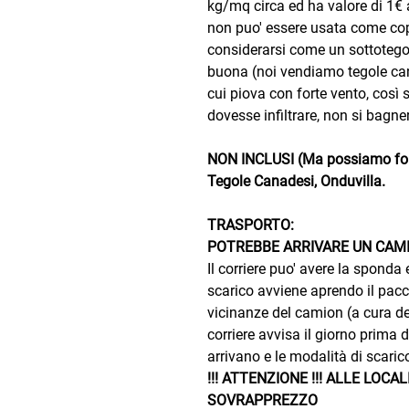
kg/mq circa ed ha valore di 1€ a
non puo' essere usata come cope
considerarsi come un sottotego
buona (noi vendiamo tegole cana
cui piova con forte vento, così 
dovesse infiltrare, non si bagner
NON INCLUSI (Ma possiamo forni
Tegole Canadesi, Onduvilla.
TRASPORTO:
POTREBBE ARRIVARE UN CAMIO
Il corriere puo' avere la sponda
scarico avviene aprendo il pac
vicinanze del camion (a cura del c
corriere avvisa il giorno prima
arrivano e le modalità di scaric
!!! ATTENZIONE !!! ALLE LOCAL
SOVRAPPREZZO