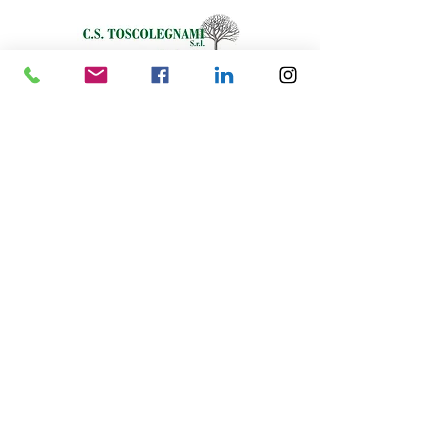
Contattaci
Località Chianacce, C.S. 9A - 52044 Cortona (AR)
Tel. +39 0575 610196
E-mail: info@toscolegnami.com