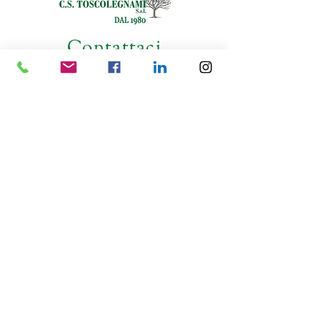
Contattaci
Località Chianacce, C.S. 9A - 52044 Cortona (AR)
Tel. +39 0575 610196
E-mail: info@toscolegnami.com
© 2024 by Toscolegnami S.r.l. - P.I:
02307650511
- Farmed by webidoo -
Termini
e condizioni
-
Privacy Policy
-
Cookie Policy
Le tue preferenze