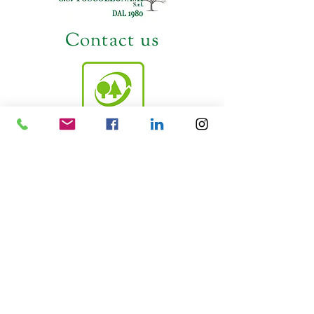
Contact us
Località Chianacce, C.S. 9A - 52044 Cortona (AR)
Tel. +39 0575 610196
E-mail: info@toscolegnami.com
© 2023 by Toscolegnami Srl - PI:
02307650511
- Farmed by webidoo -
Terms