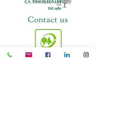
Contact us
Località Chianacce, C.S. 9A - 52044 Cortona (AR)
Tel. +39 0575 610196
E-mail: info@toscolegnami.com
© 2023 by Toscolegnami Srl - PI: